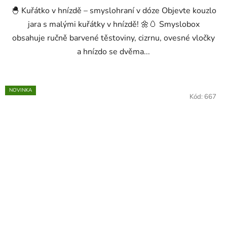
🐣 Kuřátko v hnízdě – smyslohraní v dóze Objevte kouzlo
jara s malými kuřátky v hnízdě! 🌼🥚 Smyslobox
obsahuje ručně barvené těstoviny, cizrnu, ovesné vločky
a hnízdo se dvěma...
NOVINKA
Kód:
667