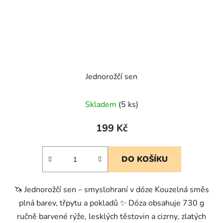
Jednorožčí sen
Skladem
(5 ks)
199 Kč
DO KOŠÍKU
🦄 Jednorožčí sen – smyslohraní v dóze Kouzelná směs
plná barev, třpytu a pokladů ✨ Dóza obsahuje 730 g
ručně barvené rýže, lesklých těstovin a cizrny, zlatých