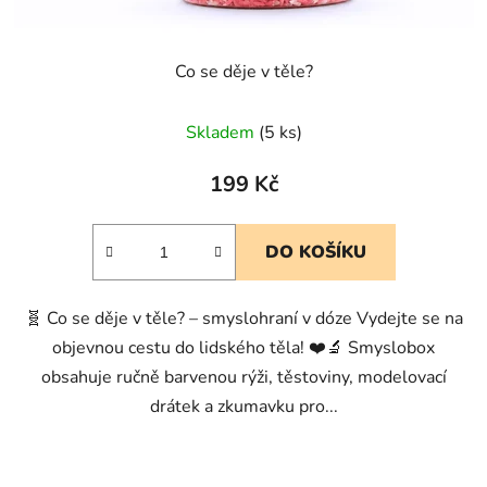
Co se děje v těle?
Skladem
(5 ks)
199 Kč
DO KOŠÍKU
🧬 Co se děje v těle? – smyslohraní v dóze Vydejte se na
objevnou cestu do lidského těla! ❤️🔬 Smyslobox
obsahuje ručně barvenou rýži, těstoviny, modelovací
drátek a zkumavku pro...