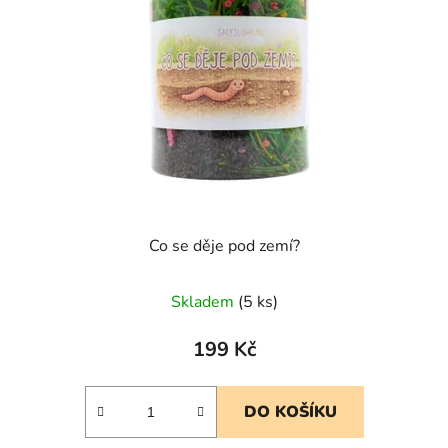
s
r
p
o
r
d
o
u
d
k
u
t
k
ů
t
ů
Co se děje pod zemí?
Skladem
(5 ks)
199 Kč
DO KOŠÍKU