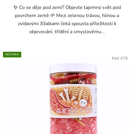
🪱 Co se děje pod zemí? Objevte tajemný svět pod
povrchem země 🌱 Mezi zelenou trávou, hlínou a
zvídavými žížalkami čeká spousta příležitostí k
objevování, třídění a smyslovému...
NOVINKA
Kód:
676