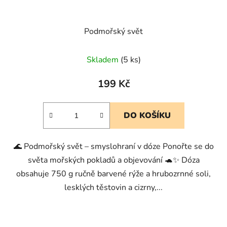
Podmořský svět
Skladem
(5 ks)
199 Kč
DO KOŠÍKU
🌊 Podmořský svět – smyslohraní v dóze Ponořte se do
světa mořských pokladů a objevování 🐢✨ Dóza
obsahuje 750 g ručně barvené rýže a hrubozrnné soli,
lesklých těstovin a cizrny,...