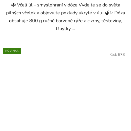
🐝 Včelí úl – smyslohraní v dóze Vydejte se do světa
pilných včelek a objevujte poklady ukryté v úlu 🍯✨ Dóza
obsahuje 800 g ručně barvené rýže a cizrny, těstoviny,
třpytky,...
NOVINKA
Kód:
673