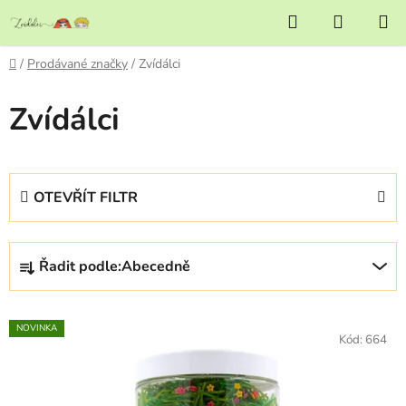
Přejít
Hledat
NÁKUP
na
KOŠÍK
obsah
Domů
/
Prodávané značky
/
Zvídálci
Zvídálci
OTEVŘÍT FILTR
Ř
Řadit podle:
Abecedně
a
z
V
e
NOVINKA
ý
Kód:
664
n
p
í
i
p