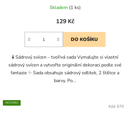
Skladem
(1 ks)
129 Kč
DO KOŠÍKU
🕯️ Sádrový svícen – tvořivá sada Vymalujte si vlastní
sádrový svícen a vytvořte originální dekoraci podle své
fantazie ✨ Sada obsahuje sádrový odlitek, 2 štětce a
barvy. Po...
NOVINKA
Kód:
670