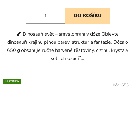
DO KOŠÍKU
🦖 Dinosauří svět – smyslohraní v dóze Objevte
dinosauří krajinu plnou barev, struktur a fantazie. Dóza o
650 g obsahuje ručně barvené těstoviny, cizrnu, krystaly
soli, dinosauří...
NOVINKA
Kód:
655