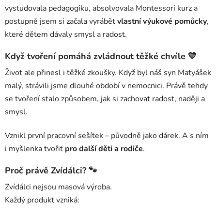
vystudovala pedagogiku, absolvovala Montessori kurz a
postupně jsem si začala vyrábět
vlastní výukové pomůcky
,
které dětem dávaly smysl a radost.
Když tvoření pomáhá zvládnout těžké chvíle 💛
Život ale přinesl i těžké zkoušky. Když byl náš syn Matyášek
malý, strávili jsme dlouhé období v nemocnici. Právě tehdy
se tvoření stalo způsobem, jak si zachovat radost, naději a
smysl.
Vznikl první pracovní sešítek – původně jako dárek. A s ním
i myšlenka tvořit
pro další děti a rodiče
.
Proč právě Zvídálci? 🐾
Zvídálci nejsou masová výroba.
Každý produkt vzniká: