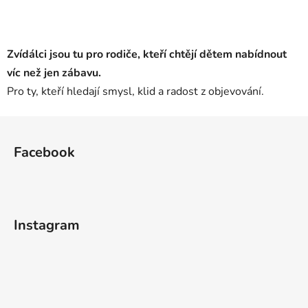
Zvídálci jsou tu pro rodiče, kteří chtějí dětem nabídnout
víc než jen zábavu.
Pro ty, kteří hledají smysl, klid a radost z objevování.
Z
á
Facebook
p
a
t
í
Instagram