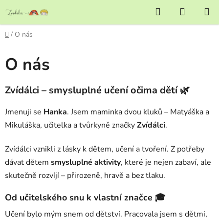
Přejít
Hledat
NÁKUP
na
KOŠÍK
obsah
Domů
/
O nás
O nás
Zvídálci – smysluplné učení očima dětí 🌿
Jmenuji se
Hanka
. Jsem maminka dvou kluků – Matyáška a
Mikuláška, učitelka a tvůrkyně značky
Zvídálci
.
Zvídálci vznikli z lásky k dětem, učení a tvoření. Z potřeby
dávat dětem
smysluplné aktivity
, které je nejen zabaví, ale
skutečně rozvíjí – přirozeně, hravě a bez tlaku.
Od učitelského snu k vlastní značce 🎓
Učení bylo mým snem od dětství. Pracovala jsem s dětmi,