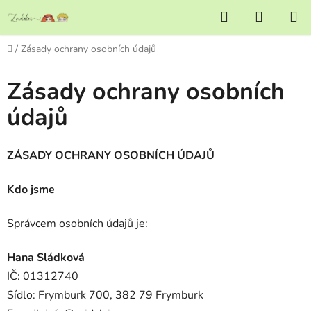
Přejít
Hledat
NÁKUP
na
KOŠÍK
obsah
Domů
/
Zásady ochrany osobních údajů
Zásady ochrany osobních
údajů
ZÁSADY OCHRANY OSOBNÍCH ÚDAJŮ
Kdo jsme
Správcem osobních údajů je:
Hana Sládková
IČ: 01312740
Sídlo: Frymburk 700, 382 79 Frymburk