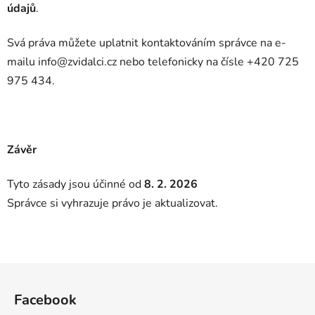
údajů
.
Svá práva můžete uplatnit kontaktováním správce na e-
mailu info@zvidalci.cz nebo telefonicky na čísle +420 725
975 434.
Závěr
Tyto zásady jsou účinné od
8. 2. 2026
Správce si vyhrazuje právo je aktualizovat.
Z
á
Facebook
p