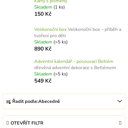
Karty s písmeny
Skladem
(1 ks)
150 Kč
Velikonoční box
Velikonoční box – příběh a
tvoření pro děti
Skladem
(>5 ks)
890 Kč
Adventní kalendář – posouvací Betlém
dřevěná adventní dekorace s Betlémem
Skladem
(>5 ks)
549 Kč
Ř
Řadit podle:
Abecedně
a
z
e
OTEVŘÍT FILTR
n