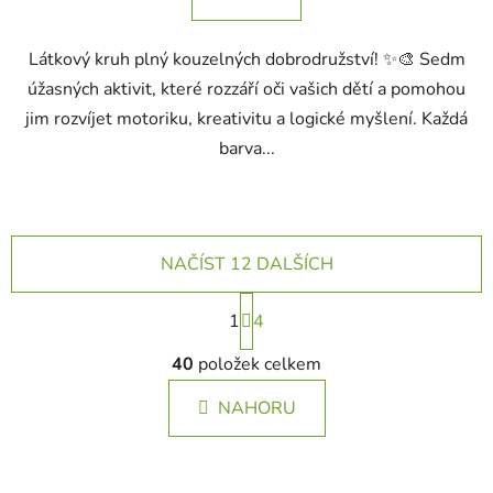
Látkový kruh plný kouzelných dobrodružství! ✨🎨 Sedm
úžasných aktivit, které rozzáří oči vašich dětí a pomohou
jim rozvíjet motoriku, kreativitu a logické myšlení. Každá
barva...
NAČÍST 12 DALŠÍCH
S
1
t
4
r
O
á
40
položek celkem
v
n
l
k
NAHORU
á
o
d
v
a
á
c
n