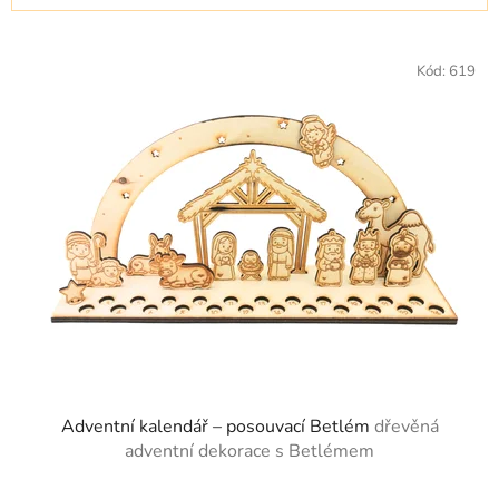
í
V
p
ý
Kód:
619
r
p
o
i
d
s
u
p
k
r
t
o
ů
d
u
k
t
ů
Adventní kalendář – posouvací Betlém
dřevěná
adventní dekorace s Betlémem