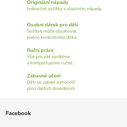
Originální nápady
í
í
Jedinečné sešítky s vlastními nápady.
p
r
v
Osobní dárek pro děti
k
Sešítek může obsahovat
y
jméno konkrétního dítka.
v
ý
Ruční práce
p
Vše pro vás vyrábíme
i
a kompletujeme ručně.
s
u
Zábavné učení
Děti se zabaví a procvičí
plno dalších dovedností.
Z
á
Facebook
p
a