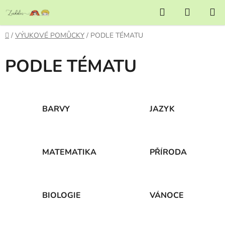
Přejít
Hledat
NÁKUP
na
KOŠÍK
obsah
Domů
/
VÝUKOVÉ POMŮCKY
/
PODLE TÉMATU
PODLE TÉMATU
BARVY
JAZYK
MATEMATIKA
PŘÍRODA
BIOLOGIE
VÁNOCE