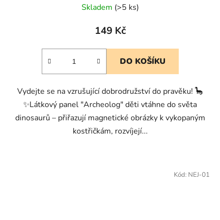
Skladem
(>5 ks)
149 Kč
DO KOŠÍKU
Vydejte se na vzrušující dobrodružství do pravěku! 🦕
✨Látkový panel "Archeolog" děti vtáhne do světa
dinosaurů – přiřazují magnetické obrázky k vykopaným
kostřičkám, rozvíjejí...
Kód:
NEJ-01