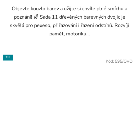
Objevte kouzlo barev a užijte si chvíle plné smíchu a
poznání! 🌈 Sada 11 dřevěných barevných dvojic je
skvělá pro pexeso, přiřazování i řazení odstínů. Rozvíjí
paměť, motoriku...
TIP
Kód:
595/OVO