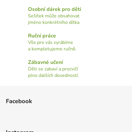
c
Osobní dárek pro děti
í
Sešítek může obsahovat
p
jméno konkrétního dítka.
r
v
Ruční práce
k
Vše pro vás vyrábíme
y
a kompletujeme ručně.
v
ý
Zábavné učení
p
Děti se zabaví a procvičí
i
plno dalších dovedností.
s
u
Z
á
Facebook
p
a
t
í