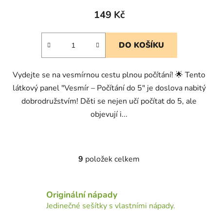
149 Kč
DO KOŠÍKU
Vydejte se na vesmírnou cestu plnou počítání! 🌟 Tento
látkový panel "Vesmír – Počítání do 5" je doslova nabitý
dobrodružstvím! Děti se nejen učí počítat do 5, ale
objevují i...
9
položek celkem
O
v
l
Originální nápady
á
d
Jedinečné sešítky s vlastními nápady.
a