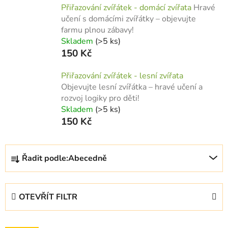
Přiřazování zvířátek - domácí zvířata
Hravé
učení s domácími zvířátky – objevujte
farmu plnou zábavy!
Skladem
(>5 ks)
150 Kč
Přiřazování zvířátek - lesní zvířata
Objevujte lesní zvířátka – hravé učení a
rozvoj logiky pro děti!
Skladem
(>5 ks)
150 Kč
Ř
Řadit podle:
Abecedně
a
z
e
OTEVŘÍT FILTR
n
í
V