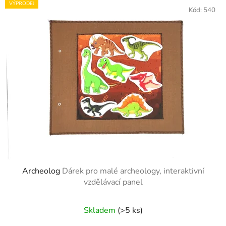
p
VÝPRODEJ
ý
Kód:
540
r
p
o
i
d
s
u
p
k
r
t
o
ů
d
u
k
t
ů
Archeolog
Dárek pro malé archeology, interaktivní
vzdělávací panel
Skladem
(>5 ks)