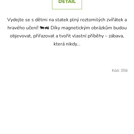
DETAIL
Vydejte se s dětmi na statek plný roztomilých zvířátek a
hravého učení! 🐄🚜 Díky magnetickým obrázkům budou
objevovat, přiřazovat a tvořit vlastní příběhy – zábava,
která nikdy...
Kód:
356