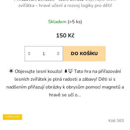
zvířátka – hravé učení a rozvoj logiky pro děti!
Skladem
(>5 ks)
150 Kč
DO KOŠÍKU
🌟 Objevujte lesní kouzlo! 🌲🦊 Tato hra na přiřazování
lesních zvířátek je plná radosti a zábavy! Děti si s
nadšením přiřazují obrázky k obrysům pomocí magnetů a
hravě se učí o...
VÝPRODEJ
Kód:
563