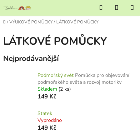
Přejít
Hledat
NÁKUP
na
KOŠÍK
obsah
Domů
/
VÝUKOVÉ POMŮCKY
/
LÁTKOVÉ POMŮCKY
LÁTKOVÉ POMŮCKY
Nejprodávanější
Podmořský svět
Pomůcka pro objevování
podmořského světa a rozvoj motoriky
Skladem
(2 ks)
149 Kč
Statek
Vyprodáno
149 Kč