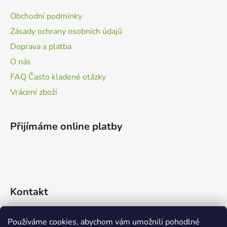
Obchodní podmínky
Zásady ochrany osobních údajů
Doprava a platba
O nás
FAQ Často kladené otázky
Vrácení zboží
Přijímáme online platby
Kontakt
info
@
zvidalci.cz
Používáme cookies, abychom vám umožnili pohodlné