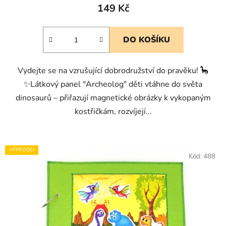
149 Kč
DO KOŠÍKU
Vydejte se na vzrušující dobrodružství do pravěku! 🦕
✨Látkový panel "Archeolog" děti vtáhne do světa
dinosaurů – přiřazují magnetické obrázky k vykopaným
kostřičkám, rozvíjejí...
VÝPRODEJ
Kód:
488