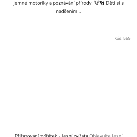
jemné motoriky a poznávání přírody! 🐮🐔 Děti si s
nadšením...
Kód:
559
Přiřazování zvířátek - lesní zvířata
Objevujte lesní