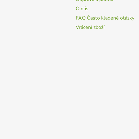
i
O nás
s
u
FAQ Často kladené otázky
Vrácení zboží