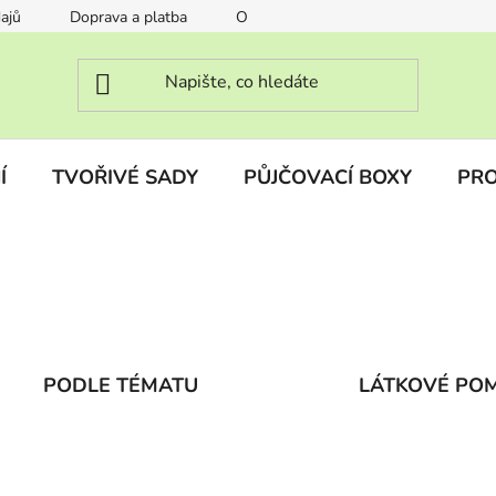
ajů
Doprava a platba
O nás
FAQ Často kladené otáz
Í
TVOŘIVÉ SADY
PŮJČOVACÍ BOXY
PRO
PODLE TÉMATU
LÁTKOVÉ PO