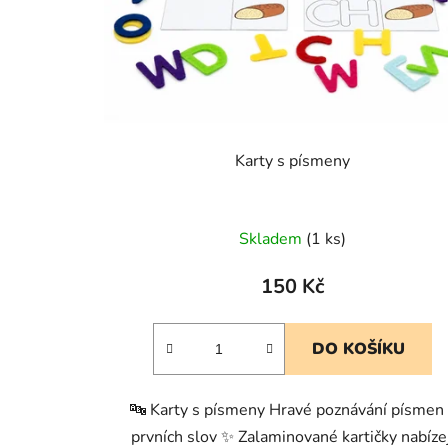
r
o
d
u
k
t
Karty s písmeny
ů
Skladem
(1 ks)
150 Kč
DO KOŠÍKU
🔤 Karty s písmeny Hravé poznávání písmen
prvních slov ✨ Zalaminované kartičky nabízej