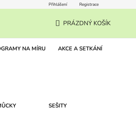
Přihlášení
Registrace
ky
Vrácení zboží
PRÁZDNÝ KOŠÍK
NÁKUPNÍ
KOŠÍK
GRAMY NA MÍRU
AKCE A SETKÁNÍ
BLOG
MŮCKY
SEŠITY