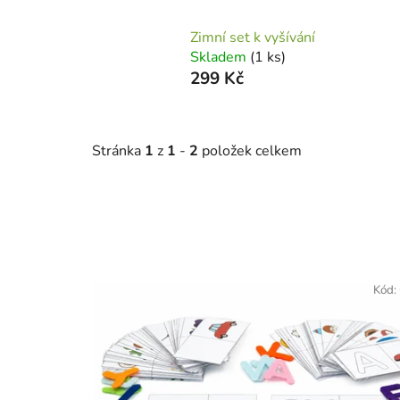
Zimní set k vyšívání
Skladem
(1 ks)
299 Kč
Stránka
1
z
1
-
2
položek celkem
V
ý
Kód:
p
i
s
p