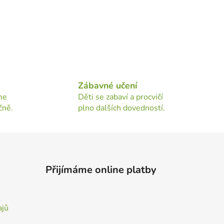
Zábavné učení
me
Děti se zabaví a procvičí
čně.
plno dalších dovedností.
Přijímáme online platby
ajů