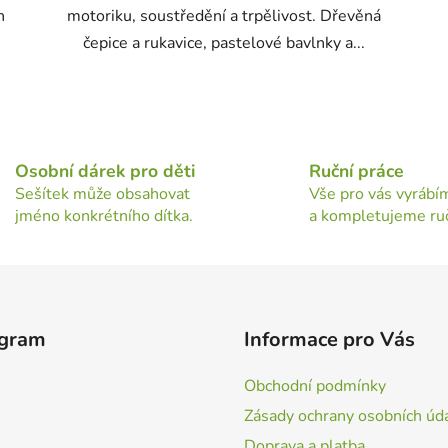
n
motoriku, soustředění a trpělivost. Dřevěná
čepice a rukavice, pastelové bavlnky a...
O
v
l
Osobní dárek pro děti
Ruční práce
á
Sešítek může obsahovat
Vše pro vás vyrábí
d
jméno konkrétního dítka.
a kompletujeme ru
a
c
í
p
r
v
agram
Informace pro Vás
k
y
Obchodní podmínky
v
Zásady ochrany osobních úd
ý
p
Doprava a platba