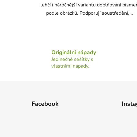
lehčí i náročnější variantu doplňování písme
podle obrázků. Podporují soustředění,...
Originální nápady
Jedinečné sešítky s
vlastními nápady.
Z
á
Facebook
Inst
p
a
t
í