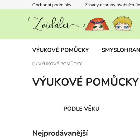
Přejít
Obchodní podmínky
Zásady ochrany osobních úd
na
obsah
VÝUKOVÉ POMŮCKY
SMYSLOHRAN
Domů
/
VÝUKOVÉ POMŮCKY
VÝUKOVÉ POMŮCKY
PODLE VĚKU
Nejprodávanější