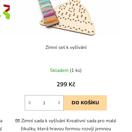
Zimní set k vyšívání
Skladem
(1 ks)
299 Kč
DO KOŠÍKU
 a
🧤 Zimní sada k vyšívání Kreativní sada pro malé
í
šikulky, která hravou formou rozvíjí jemnou