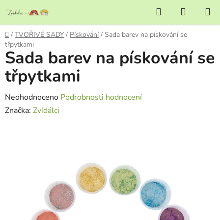
Přejít
Hledat
NÁKUP
na
KOŠÍK
obsah
Domů
/
TVOŘIVÉ SADY
/
Pískování
/
Sada barev na pískování se
třpytkami
Sada barev na pískování se
třpytkami
Průměrné
Neohodnoceno
Podrobnosti hodnocení
hodnocení
Značka:
Zvídálci
produktu
je
0,0
z
5
hvězdiček.