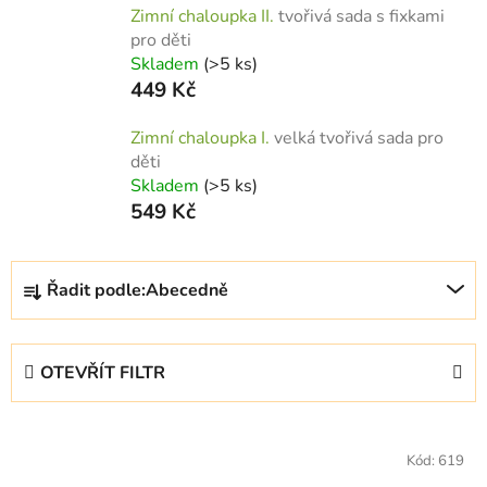
Zimní chaloupka II.
tvořivá sada s fixkami
pro děti
Skladem
(>5 ks)
449 Kč
Zimní chaloupka I.
velká tvořivá sada pro
děti
Skladem
(>5 ks)
549 Kč
Ř
Řadit podle:
Abecedně
a
z
e
OTEVŘÍT FILTR
n
í
V
p
ý
Kód:
619
r