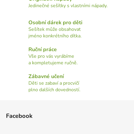
d
Jedinečné sešítky s vlastními nápady.
a
c
Osobní dárek pro děti
í
Sešítek může obsahovat
p
jméno konkrétního dítka.
r
v
Ruční práce
k
Vše pro vás vyrábíme
y
a kompletujeme ručně.
v
ý
Zábavné učení
p
Děti se zabaví a procvičí
i
plno dalších dovedností.
s
u
Z
á
Facebook
p
a