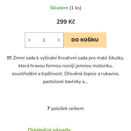
Skladem
(1 ks)
299 Kč
DO KOŠÍKU
🧤 Zimní sada k vyšívání Kreativní sada pro malé šikulky,
která hravou formou rozvíjí jemnou motoriku,
soustředění a trpělivost. Dřevěná čepice a rukavice,
pastelové bavlnky a...
7
položek celkem
O
v
l
Originální nápady
á