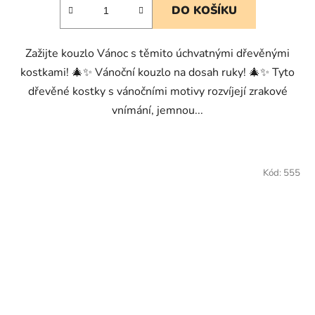
DO KOŠÍKU
Zažijte kouzlo Vánoc s těmito úchvatnými dřevěnými
kostkami! 🎄✨ Vánoční kouzlo na dosah ruky! 🎄✨ Tyto
dřevěné kostky s vánočními motivy rozvíjejí zrakové
vnímání, jemnou...
Kód:
555