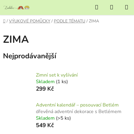
Přejít
Hledat
NÁKUP
na
KOŠÍK
obsah
Domů
/
VÝUKOVÉ POMŮCKY
/
PODLE TÉMATU
/
ZIMA
ZIMA
Nejprodávanější
Zimní set k vyšívání
Skladem
(1 ks)
299 Kč
Adventní kalendář – posouvací Betlém
dřevěná adventní dekorace s Betlémem
Skladem
(>5 ks)
549 Kč