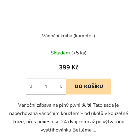
Vánoční kniha (komplet)
Skladem
(>5 ks)
399 Kč
DO KOŠÍKU
Vánoční zábava na plný plyn! 🎄🎅 Tato sada je
napěchovaná vánočním kouzlem – od úkolů v kouzelné
knize, přes pexeso se 24 dvojicemi až po výtvarnou
vystřihovánku Betléma....