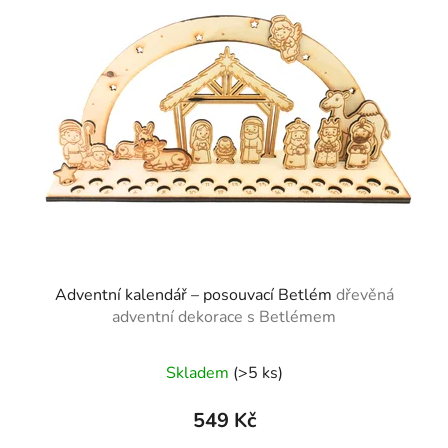
p
o
i
d
s
u
p
k
r
t
o
ů
d
u
k
t
ů
Adventní kalendář – posouvací Betlém
dřevěná
adventní dekorace s Betlémem
Skladem
(>5 ks)
549 Kč