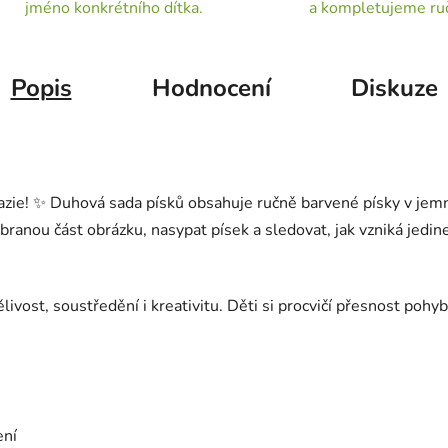
jméno konkrétního dítka.
a kompletujeme ru
Popis
Hodnocení
Diskuze
zie! ✨ Duhová sada písků obsahuje ručně barvené písky v jemný
ybranou část obrázku, nasypat písek a sledovat, jak vzniká jedi
vost, soustředění i kreativitu. Děti si procvičí přesnost pohyb
ení