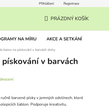
Přihlášení
Registrace
ky
Vrácení zboží
PRÁZDNÝ KOŠÍK
NÁKUPNÍ
KOŠÍK
GRAMY NA MÍRU
AKCE A SETKÁNÍ
BLOG
a barev na pískování v barvách duhy
 pískování v barvách
dnocení
ručně barvené písky v jemných odstínech, které
olepicích šablon. Podporuje kreativitu,