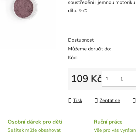
soustředění i jemnou motoriku
z
dílo. ✨🎨
5
hvězdiček.
Dostupnost
Můžeme doručit do:
Kód:
109 Kč
Měrná cena:
Tisk
Zeptat se
Osobní dárek pro děti
Ruční práce
Sešítek může obsahovat
Vše pro vás vyrábí