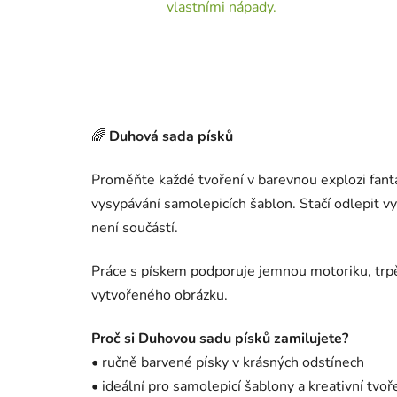
vlastními nápady.
🌈
Duhová sada písků
Proměňte každé tvoření v barevnou explozi fanta
vysypávání samolepicích šablon. Stačí odlepit v
není součástí.
Práce s pískem podporuje jemnou motoriku, trpěli
vytvořeného obrázku.
Proč si Duhovou sadu písků zamilujete?
• ručně barvené písky v krásných odstínech
• ideální pro samolepicí šablony a kreativní tvoř