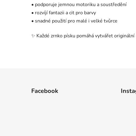
• podporuje jemnou motoriku a soustředění
• rozvíjí fantazii a cit pro barvy
• snadné použití pro malé i velké tvůrce
✨ Každé zrnko písku pomáhá vytvářet originální 
Z
á
Facebook
Inst
p
a
t
í