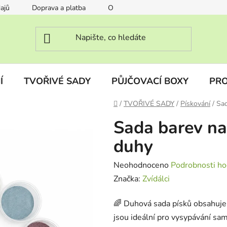
ajů
Doprava a platba
O nás
FAQ Často kladené otáz
Í
TVOŘIVÉ SADY
PŮJČOVACÍ BOXY
PRO
Domů
/
TVOŘIVÉ SADY
/
Pískování
/
Sad
Sada barev na
duhy
Průměrné
Neohodnoceno
Podrobnosti ho
hodnocení
Značka:
Zvídálci
produktu
🌈 Duhová sada písků obsahuje 
je
jsou ideální pro vysypávání sam
0,0