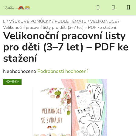
Přejít
Hledat
NÁKUP
na
KOŠÍK
obsah
Domů
/
VÝUKOVÉ POMŮCKY
/
PODLE TÉMATU
/
VELIKONOCE
/
Velikonoční pracovní listy pro děti (3–7 let) – PDF ke stažení
Velikonoční pracovní listy
pro děti (3–7 let) – PDF ke
stažení
Průměrné
Neohodnoceno
Podrobnosti hodnocení
hodnocení
NOVINKA
produktu
je
0,0
z
5
hvězdiček.