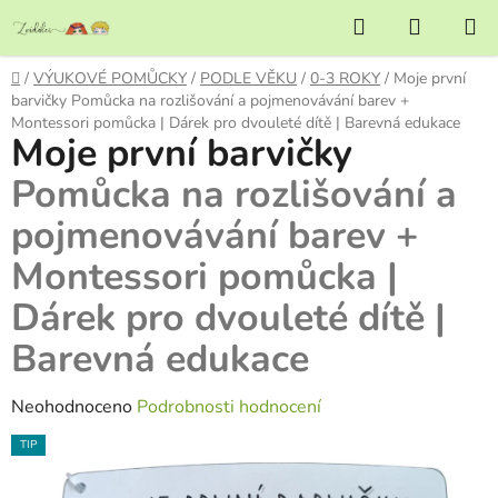
Přejít
Hledat
NÁKUP
na
KOŠÍK
obsah
Domů
/
VÝUKOVÉ POMŮCKY
/
PODLE VĚKU
/
0-3 ROKY
/
Moje první
barvičky
Pomůcka na rozlišování a pojmenovávání barev +
Montessori pomůcka | Dárek pro dvouleté dítě | Barevná edukace
Moje první barvičky
Pomůcka na rozlišování a
pojmenovávání barev +
Montessori pomůcka |
Dárek pro dvouleté dítě |
Barevná edukace
Průměrné
Neohodnoceno
Podrobnosti hodnocení
hodnocení
TIP
produktu
je