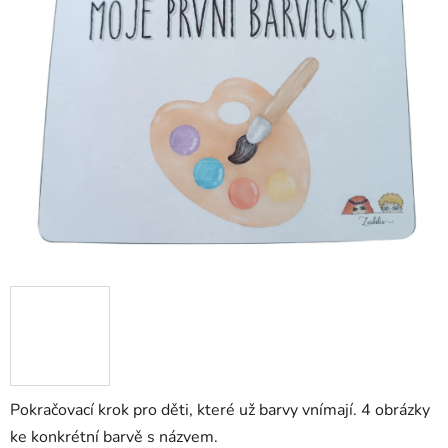
0,0
z
5
hvězdiček.
Pokračovací krok pro děti, které už barvy vnímají. 4 obrázky
ke konkrétní barvě s názvem.