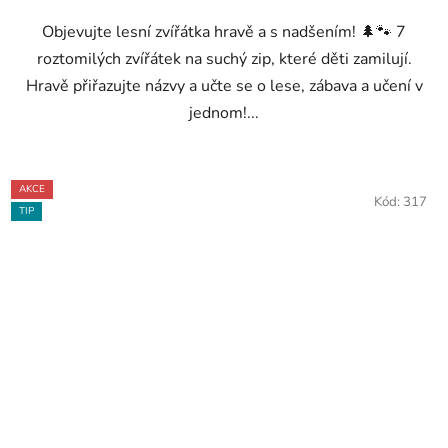
Objevujte lesní zvířátka hravě a s nadšením! 🌲🐾 7
roztomilých zvířátek na suchý zip, které děti zamilují.
Hravě přiřazujte názvy a učte se o lese, zábava a učení v
jednom!...
AKCE
Kód:
317
TIP