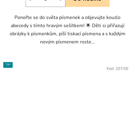
Ponořte se do světa písmenek a objevujte kouzlo
abecedy s tímto hravým sešítkem! 🌟 Děti si přiřazují
obrázky k písmenkům, píší tiskací písmena a s každým
novým písmenem roste...
TIP
Kód:
207/SE