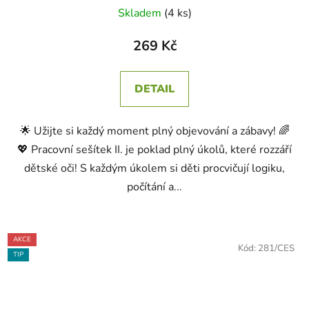
Skladem
(4 ks)
269 Kč
DETAIL
🌟 Užijte si každý moment plný objevování a zábavy! 🌈
💖 Pracovní sešítek II. je poklad plný úkolů, které rozzáří
dětské oči! S každým úkolem si děti procvičují logiku,
počítání a...
AKCE
Kód:
281/CES
TIP