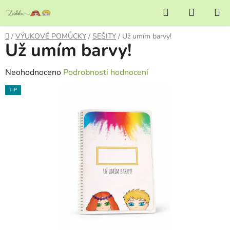
Přejít
Hledat
NÁKUP
na
KOŠÍK
obsah
Domů
/
VÝUKOVÉ POMŮCKY
/
SEŠITY
/
Už umím barvy!
Už umím barvy!
Průměrné
Neohodnoceno
Podrobnosti hodnocení
hodnocení
TIP
produktu
je
0,0
z
5
hvězdiček.