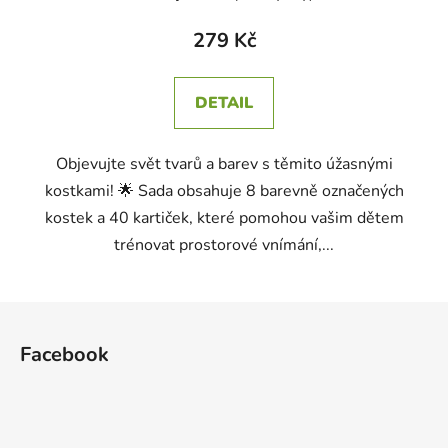
279 Kč
DETAIL
Objevujte svět tvarů a barev s těmito úžasnými
kostkami! 🌟 Sada obsahuje 8 barevně označených
kostek a 40 kartiček, které pomohou vašim dětem
trénovat prostorové vnímání,...
Z
á
Facebook
p
a
t
í