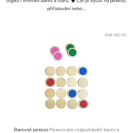
logiku i vnímání barev a tvarů. 🧠 Lze je využít na pexeso,
přiřazování nebo...
Kód:
NEJ-01
Barevné pexeso
Pexeso pro rozpoznávání barev a