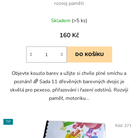
rozvoj paměti
Skladem
(>5 ks)
160 Kč
DO KOŠÍKU
Objevte kouzlo barev a užijte si chvíle plné smíchu a
poznání! 🌈 Sada 11 dřevěných barevných dvojic je
skvělá pro pexeso, přiřazování i řazení odstínů. Rozvíjí
paměť, motoriku...
TIP
Kód:
371