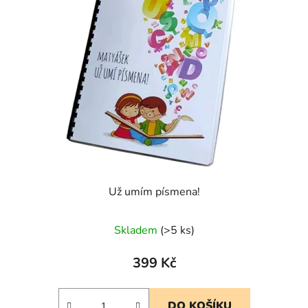
Už umím písmena!
Skladem
(>5 ks)
399 Kč
DO KOŠÍKU