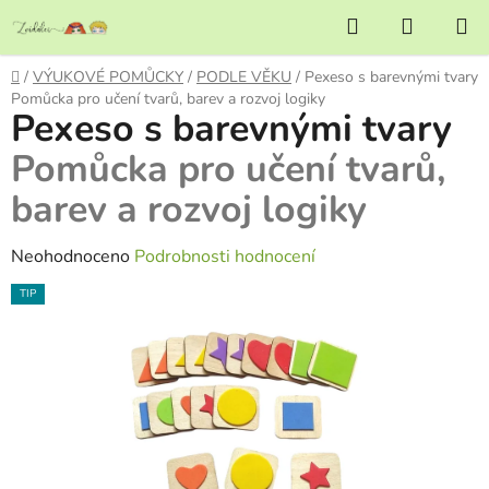
Přejít
Hledat
NÁKUP
na
KOŠÍK
obsah
Domů
/
VÝUKOVÉ POMŮCKY
/
PODLE VĚKU
/
Pexeso s barevnými tvary
Pomůcka pro učení tvarů, barev a rozvoj logiky
Pexeso s barevnými tvary
Pomůcka pro učení tvarů,
barev a rozvoj logiky
Průměrné
Neohodnoceno
Podrobnosti hodnocení
hodnocení
TIP
produktu
je
0,0
z
5
hvězdiček.