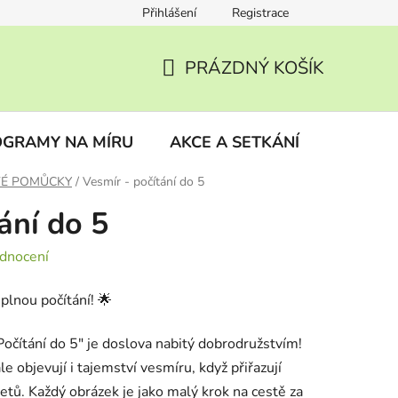
Přihlášení
Registrace
ky
Vrácení zboží
PRÁZDNÝ KOŠÍK
NÁKUPNÍ
KOŠÍK
GRAMY NA MÍRU
AKCE A SETKÁNÍ
BLOG
É POMŮCKY
/
Vesmír - počítání do 5
ání do 5
dnocení
plnou počítání! 🌟
Počítání do 5" je doslova nabitý dobrodružstvím!
le objevují i tajemství vesmíru, když přiřazují
ů. Každý obrázek je jako malý krok na cestě za