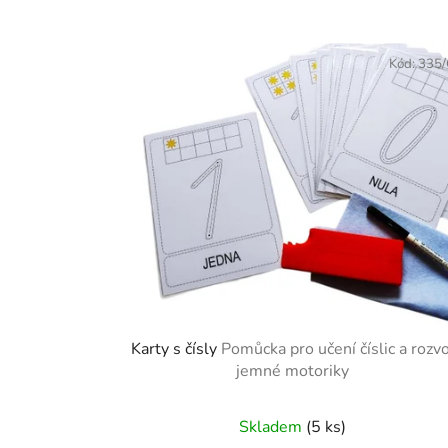
Kód:
335
Karty s čísly
Pomůcka pro učení číslic a rozvo
jemné motoriky
Skladem
(5 ks)