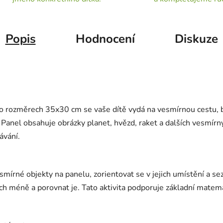
Popis
Hodnocení
Diskuze
 rozměrech 35x30 cm se vaše dítě vydá na vesmírnou cestu, b
. Panel obsahuje obrázky planet, hvězd, raket a dalších vesmí
návání.
esmírné objekty na panelu, zorientovat se v jejich umístění a s
ých méně a porovnat je. Tato aktivita podporuje základní matem