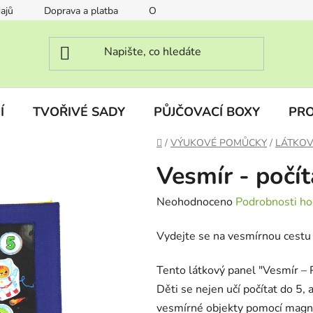
ajů
Doprava a platba
O nás
FAQ Často kladené otáz
Í
TVOŘIVÉ SADY
PŮJČOVACÍ BOXY
PRO
Domů
/
VÝUKOVÉ POMŮCKY
/
LÁTKOV
Vesmír - počít
Průměrné
Neohodnoceno
Podrobnosti ho
hodnocení
Vydejte se na vesmírnou cestu 
produktu
je
Tento látkový panel "Vesmír – 
0,0
Děti se nejen učí počítat do 5, a
z
vesmírné objekty pomocí magnet