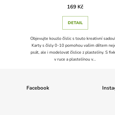
169 Kč
DETAIL
Objevujte kouzlo číslic s touto kreativní sadou
Karty s čísly 0-10 pomohou vašim dětem nej
psát, ale i modelovat číslice z plastelíny. S fix
v ruce a plastelínou v...
Z
á
Facebook
Inst
p
a
t
í