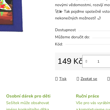
5
novými vědomostmi, rozvíjí mot
hvězdiček.
🚀💫 Tak pojďme společně vstou
nekonečných možností! 🌙
Dostupnost
Můžeme doručit do:
Kód:
149 Kč
Měrná cena:
Tisk
Zeptat se
Osobní dárek pro děti
Ruční práce
Sešítek může obsahovat
Vše pro vás vyrábí
jméno konkrétního dítka.
a kompletujeme ru