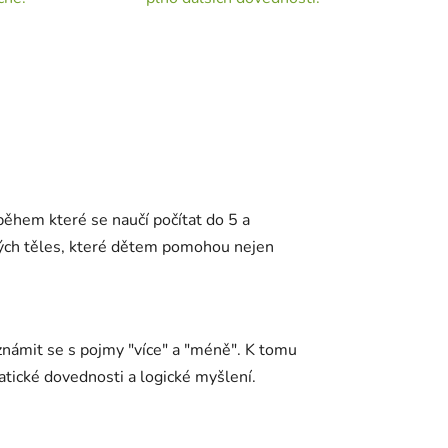
ěhem které se naučí počítat do 5 a
rných těles, které dětem pomohou nejen
eznámit se s pojmy "více" a "méně". K tomu
atické dovednosti a logické myšlení.