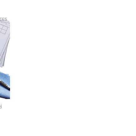
/CES
j