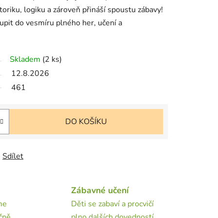
oriku, logiku a zároveň přináší spoustu zábavy!
pit do vesmíru plného her, učení a
Skladem
(2 ks)
12.8.2026
461
DO KOŠÍKU
Sdílet
Zábavné učení
me
Děti se zabaví a procvičí
čně.
plno dalších dovedností.