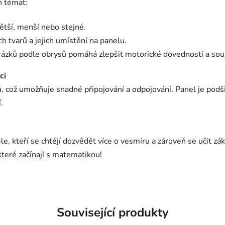
h témat:
větší, menší nebo stejné.
 tvarů a jejich umístění na panelu.
brázků podle obrysů pomáhá zlepšit motorické dovednosti a sou
ci
 což umožňuje snadné připojování a odpojování. Panel je podši
.
e, kteří se chtějí dozvědět více o vesmíru a zároveň se učit zák
které začínají s matematikou!
Související produkty