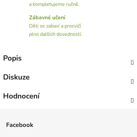
a kompletujeme ručně.
Zábavné učení
Děti se zabaví a procvičí
plno dalších dovedností.
Popis
Diskuze
Hodnocení
Z
á
Facebook
p
a