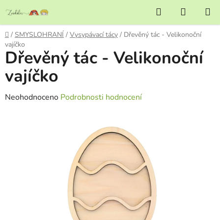
Přejít
Hledat
NÁKUP
na
KOŠÍK
obsah
Domů
/
SMYSLOHRANÍ
/
Vysypávací tácy
/
Dřevěný tác - Velikonoční
vajíčko
Dřevěný tác - Velikonoční
vajíčko
Průměrné
Neohodnoceno
Podrobnosti hodnocení
hodnocení
produktu
je
0,0
z
5
hvězdiček.