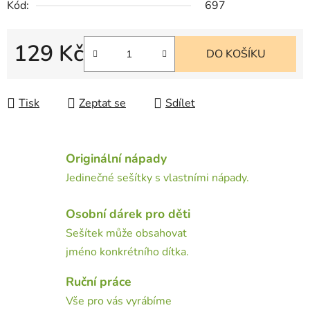
Kód:
697
129 Kč
DO KOŠÍKU
Měrná cena:
Tisk
Zeptat se
Sdílet
Originální nápady
Jedinečné sešítky s vlastními nápady.
Osobní dárek pro děti
Sešítek může obsahovat
jméno konkrétního dítka.
Ruční práce
Vše pro vás vyrábíme