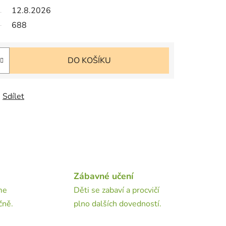
12.8.2026
688
DO KOŠÍKU
Sdílet
Zábavné učení
me
Děti se zabaví a procvičí
čně.
plno dalších dovedností.