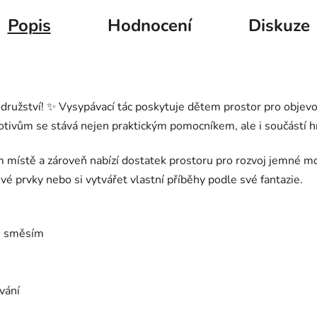
Popis
Hodnocení
Diskuze
ružství! ✨ Vysypávací tác poskytuje dětem prostor pro objevová
otivům se stává nejen praktickým pomocníkem, ale i součástí h
místě a zároveň nabízí dostatek prostoru pro rozvoj jemné mot
vé prvky nebo si vytvářet vlastní příběhy podle své fantazie.
m směsím
vání