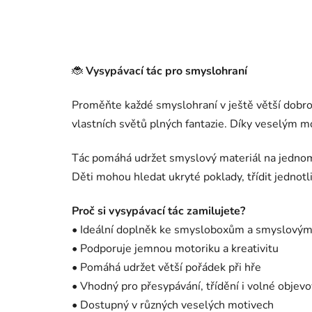
🐞
Vysypávací tác pro smyslohraní
Proměňte každé smyslohraní v ještě větší dobrod
vlastních světů plných fantazie. Díky veselým m
Tác pomáhá udržet smyslový materiál na jednom 
Děti mohou hledat ukryté poklady, třídit jednotli
Proč si vysypávací tác zamilujete?
• Ideální doplněk ke smysloboxům a smyslový
• Podporuje jemnou motoriku a kreativitu
• Pomáhá udržet větší pořádek při hře
• Vhodný pro přesypávání, třídění i volné objevo
• Dostupný v různých veselých motivech