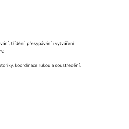
ní, třídění, přesypávání i vytváření
ry.
oriky, koordinace rukou a soustředění.