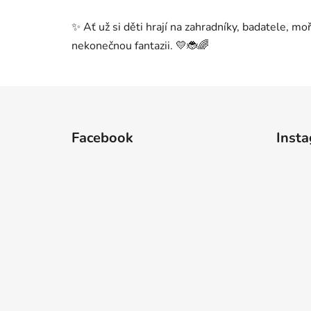
✨ Ať už si děti hrají na zahradníky, badatele, m
nekonečnou fantazii. 💛🐞🌈
Z
á
Facebook
Inst
p
a
t
í