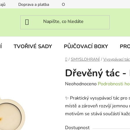
ajů
Doprava a platba
O nás
FAQ Často kladené otáz
Í
TVOŘIVÉ SADY
PŮJČOVACÍ BOXY
PRO
Domů
/
SMYSLOHRANÍ
/
Vysypávací tác
Dřevěný tác -
Průměrné
Neohodnoceno
Podrobnosti ho
hodnocení
✨ Praktický vysypávací tác pr
produktu
místě a zároveň rozvíjí jemnou 
je
motivům se stává součástí kaž
0,0
z
Dostupnost