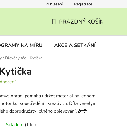
Přihlášení
Registrace
ky
Vrácení zboží
PRÁZDNÝ KOŠÍK
NÁKUPNÍ
KOŠÍK
GRAMY NA MÍRU
AKCE A SETKÁNÍ
BLOG
y
/
Dřevěný tác - Kytička
 Kytička
dnocení
o smyslohraní pomáhá udržet materiál na jednom
motoriku, soustředění i kreativitu. Díky veselým
dého dobrodružství plného objevování. 🌈🐞
Skladem
(1 ks)