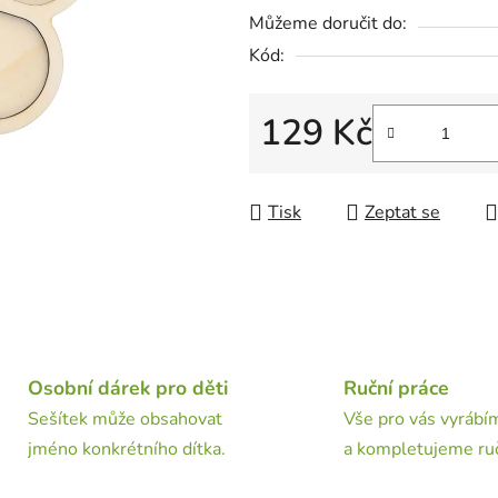
5
Můžeme doručit do:
hvězdiček.
Kód:
129 Kč
Měrná cena:
Tisk
Zeptat se
Osobní dárek pro děti
Ruční práce
Sešítek může obsahovat
Vše pro vás vyrábí
jméno konkrétního dítka.
a kompletujeme ru