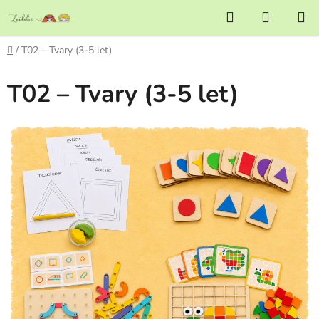
Přejít
Hledat
NÁKUP
na
KOŠÍK
obsah
Domů
/
T02 – Tvary (3-5 let)
T02 – Tvary (3-5 let)