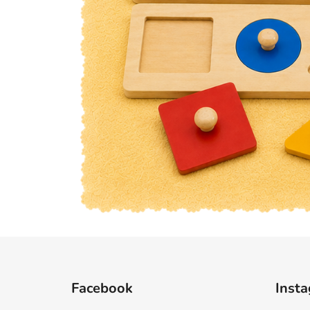
Z
á
Facebook
Inst
p