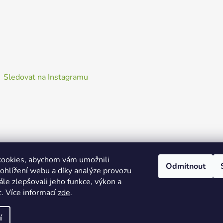
Sledovat na Instagramu
ookies, abychom vám umožnili
Odmítnout
ohlížení webu a díky analýze provozu
le zlepšovali jeho funkce, výkon a
. Více informací
zde
.
í