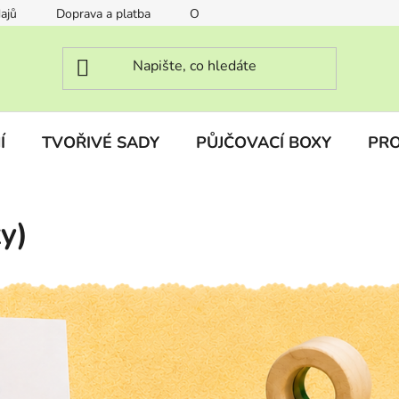
ajů
Doprava a platba
O nás
FAQ Často kladené otáz
Í
TVOŘIVÉ SADY
PŮJČOVACÍ BOXY
PRO
y)