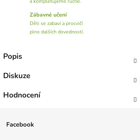
a kompletujeme ručně.
Zábavné učení
Děti se zabaví a procvičí
plno dalších dovedností.
Popis
Diskuze
Hodnocení
Z
á
Facebook
p
a