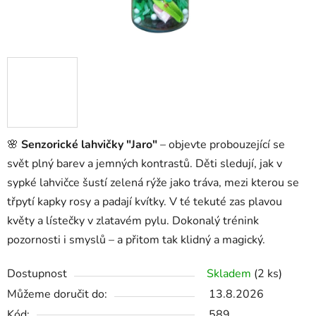
🌸
Senzorické lahvičky "Jaro"
– objevte probouzející se
svět plný barev a jemných kontrastů. Děti sledují, jak v
sypké lahvičce šustí zelená rýže jako tráva, mezi kterou se
třpytí kapky rosy a padají kvítky. V té tekuté zas plavou
květy a lístečky v zlatavém pylu. Dokonalý trénink
pozornosti i smyslů – a přitom tak klidný a magický.
Dostupnost
Skladem
(2 ks)
Můžeme doručit do:
13.8.2026
Kód:
589