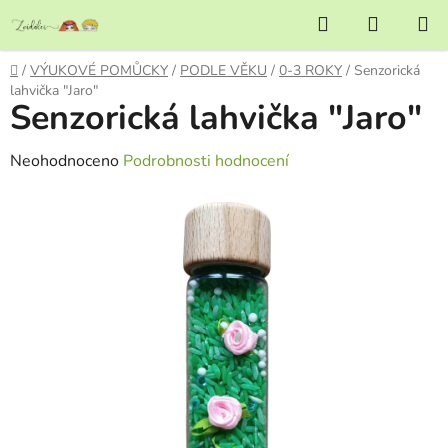
Přejít
Hledat
NÁKUP
na
KOŠÍK
obsah
Domů
/
VÝUKOVÉ POMŮCKY
/
PODLE VĚKU
/
0-3 ROKY
/
Senzorická
lahvička "Jaro"
Senzorická lahvička "Jaro"
Průměrné
Neohodnoceno
Podrobnosti hodnocení
hodnocení
produktu
je
0,0
z
5
hvězdiček.