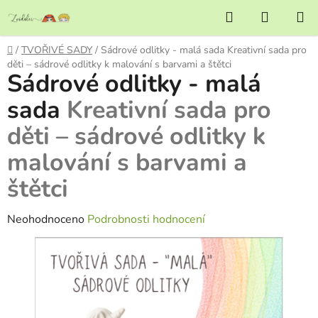
Přejít
Hledat
NÁKUP
na
KOŠÍK
obsah
Domů
/
TVOŘIVÉ SADY
/
Sádrové odlitky - malá sada
Kreativní sada pro
děti – sádrové odlitky k malování s barvami a štětci
Sádrové odlitky - malá
sada
Kreativní sada pro
děti – sádrové odlitky k
malování s barvami a
štětci
Průměrné
Neohodnoceno
Podrobnosti hodnocení
hodnocení
produktu
je
0,0
z