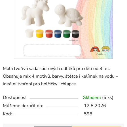
5
hvězdiček.
Malá tvořivá sada sádrových odlitků pro děti od 3 let.
Obsahuje mix 4 motivů, barvy, štětce i kelímek na vodu –
ideální tvoření pro holčičky i chlapce.
Dostupnost
Skladem
(5 ks)
Můžeme doručit do:
12.8.2026
Kód:
598