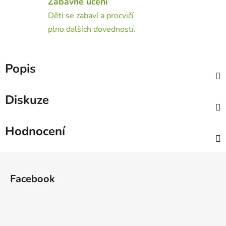
Zábavné učení
Děti se zabaví a procvičí
plno dalších dovedností.
Popis
Diskuze
Hodnocení
Z
á
Facebook
p
a
t
í