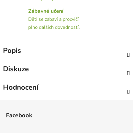
Zábavné učení
Děti se zabaví a procvičí
plno dalších dovedností.
Popis
Diskuze
Hodnocení
Z
á
Facebook
p
a