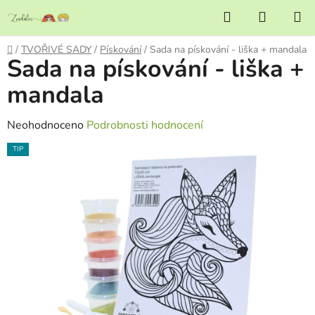
Přejít
Hledat
NÁKUP
na
KOŠÍK
obsah
Domů
/
TVOŘIVÉ SADY
/
Pískování
/
Sada na pískování - liška + mandala
Sada na pískování - liška +
mandala
Průměrné
Neohodnoceno
Podrobnosti hodnocení
hodnocení
TIP
produktu
je
0,0
z
5
hvězdiček.