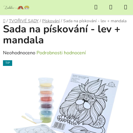
Přejít
Hledat
NÁKUP
na
KOŠÍK
obsah
Domů
/
TVOŘIVÉ SADY
/
Pískování
/
Sada na pískování - lev + mandala
Sada na pískování - lev +
mandala
Průměrné
Neohodnoceno
Podrobnosti hodnocení
hodnocení
TIP
produktu
je
0,0
z
5
hvězdiček.