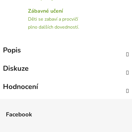
Zábavné učení
Děti se zabaví a procvičí
plno dalších dovedností.
Popis
Diskuze
Hodnocení
Z
á
Facebook
p
a