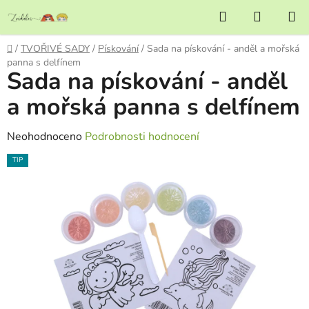
Přejít
Hledat
NÁKUP
na
KOŠÍK
obsah
Domů
/
TVOŘIVÉ SADY
/
Pískování
/
Sada na pískování - anděl a mořská
panna s delfínem
Sada na pískování - anděl
a mořská panna s delfínem
Průměrné
Neohodnoceno
Podrobnosti hodnocení
hodnocení
TIP
produktu
je
0,0
z
5
hvězdiček.