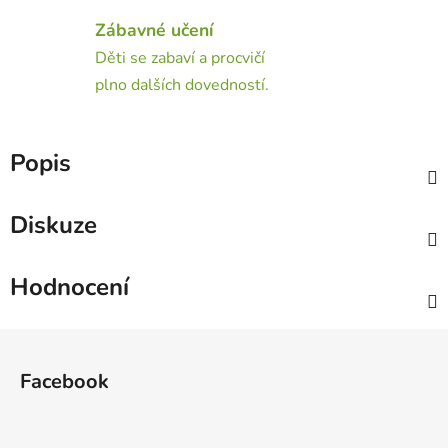
Zábavné učení
Děti se zabaví a procvičí
plno dalších dovedností.
Popis
Diskuze
Hodnocení
Z
á
Facebook
p
a
t