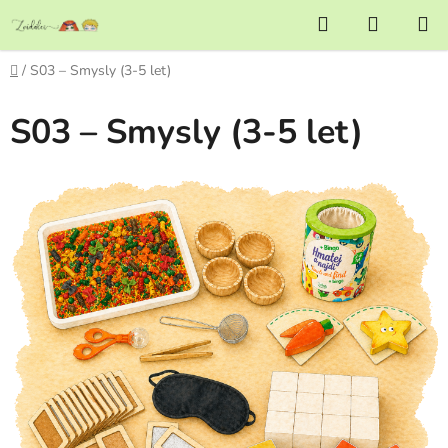
Přejít
Hledat
NÁKUP
na
KOŠÍK
obsah
Domů
/
S03 – Smysly (3-5 let)
S03 – Smysly (3-5 let)