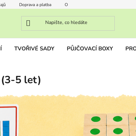
ajů
Doprava a platba
O nás
FAQ Často kladené otáz
Í
TVOŘIVÉ SADY
PŮJČOVACÍ BOXY
PRO
(3-5 let)