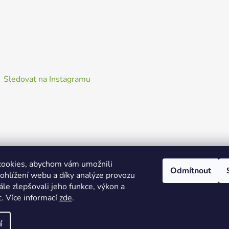
Sledovat na Instagramu
ookies, abychom vám umožnili
Odmítnout
ohlížení webu a díky analýze provozu
le zlepšovali jeho funkce, výkon a
. Více informací
zde
.
í