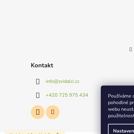
Kontakt
info
@
zvidalci.cz
+420 725 975 434
Používáme c
pohodlné pr
webu neustá
použitelnost
Nastaven