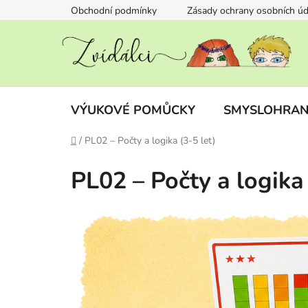
Přejít
Obchodní podmínky
Zásady ochrany osobních úd
na
obsah
VÝUKOVÉ POMŮCKY
SMYSLOHRAN
Domů
/
PL02 – Počty a logika (3-5 let)
PL02 – Počty a logika 