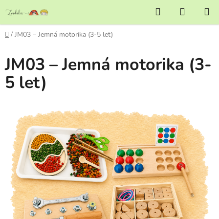
Přejít
Hledat
NÁKUP
na
KOŠÍK
obsah
Domů
/
JM03 – Jemná motorika (3-5 let)
JM03 – Jemná motorika (3-
5 let)