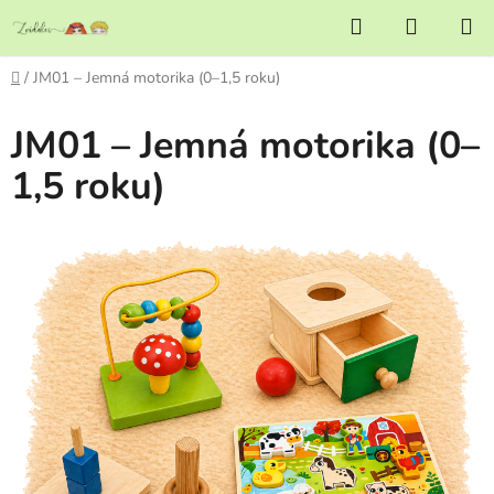
Přejít
Hledat
NÁKUP
na
KOŠÍK
obsah
Domů
/
JM01 – Jemná motorika (0–1,5 roku)
JM01 – Jemná motorika (0–
1,5 roku)