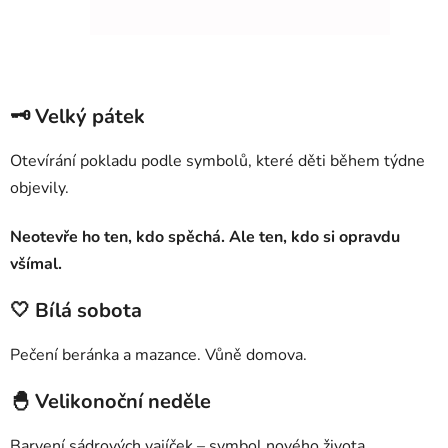
🗝 Velký pátek
Otevírání pokladu podle symbolů, které děti během týdne
objevily.
Neotevře ho ten, kdo spěchá. Ale ten, kdo si opravdu
všímal.
🤍 Bílá sobota
Pečení beránka a mazance. Vůně domova.
🐣 Velikonoční neděle
Barvení sádrových vajíček – symbol nového života.