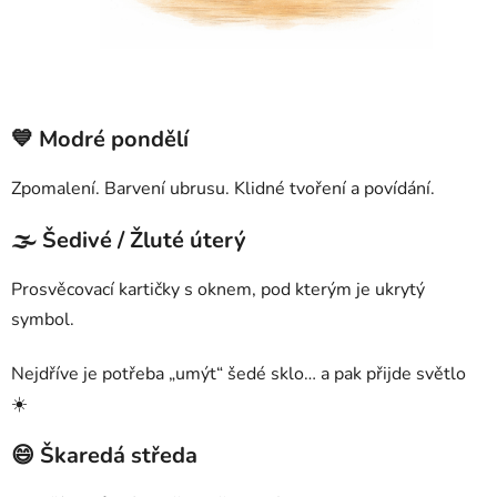
💙 Modré pondělí
Zpomalení. Barvení ubrusu. Klidné tvoření a povídání.
🌫 Šedivé / Žluté úterý
Prosvěcovací kartičky s oknem, pod kterým je ukrytý
symbol.
Nejdříve je potřeba „umýt“ šedé sklo… a pak přijde světlo
☀️
😄 Škaredá středa