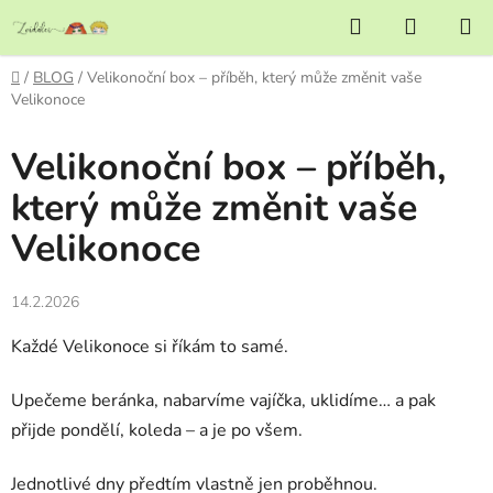
Přejít
Hledat
NÁKUP
na
KOŠÍK
obsah
Domů
/
BLOG
/
Velikonoční box – příběh, který může změnit vaše
Velikonoce
Velikonoční box – příběh,
který může změnit vaše
Velikonoce
14.2.2026
Každé Velikonoce si říkám to samé.
Upečeme beránka, nabarvíme vajíčka, uklidíme… a pak
přijde pondělí, koleda – a je po všem.
Jednotlivé dny předtím vlastně jen proběhnou.