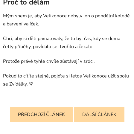
Proč to dělám
Mým snem je, aby Velikonoce nebyly jen o pondělní koledě
a barvení vajíček.
Chci, aby si děti pamatovaly, že to byl čas, kdy se doma
četly příběhy, povídalo se, tvořilo a čekalo.
Protože právě tyhle chvíle zůstávají v srdci.
Pokud to cítíte stejně, pojďte si letos Velikonoce užít spolu
se Zvídálky. 💛
PŘEDCHOZÍ ČLÁNEK
DALŠÍ ČLÁNEK