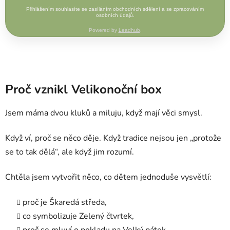
Přihlášením souhlasíte se zasíláním obchodních sdělení a se zpracováním
osobních údajů.
Powered by
Leadhub
.
Proč vznikl Velikonoční box
Jsem máma dvou kluků a miluju, když mají věci smysl.
Když ví, proč se něco děje. Když tradice nejsou jen „protože
se to tak dělá“, ale když jim rozumí.
Chtěla jsem vytvořit něco, co dětem jednoduše vysvětlí:
proč je Škaredá středa,
co symbolizuje Zelený čtvrtek,
proč se mluví o pokladu na Velký pátek,