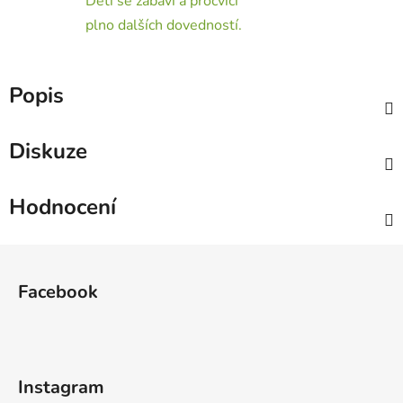
Děti se zabaví a procvičí
plno dalších dovedností.
Popis
Diskuze
Hodnocení
Z
á
Facebook
p
a
t
í
Instagram