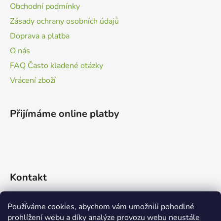
Obchodní podmínky
Zásady ochrany osobních údajů
Doprava a platba
O nás
FAQ Často kladené otázky
Vrácení zboží
Přijímáme online platby
Kontakt
info
@
zvidalci.cz
Používáme cookies, abychom vám umožnili pohodlné
prohlížení webu a díky analýze provozu webu neustále