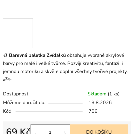
🎨
Barevná paletka Zvídálků
obsahuje vybrané akrylové
barvy pro malé i velké tvůrce. Rozvíjí kreativitu, fantazii i
jemnou motoriku a skvěle doplní všechny tvořivé projekty.
🌈✨
Dostupnost
Skladem
(1 ks)
Můžeme doručit do:
13.8.2026
Kód:
706
69 Kč
DO KOŠÍKU