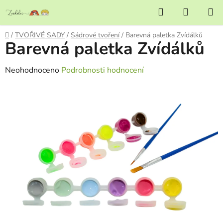
Přejít
Hledat
NÁKUP
na
KOŠÍK
obsah
Domů
/
TVOŘIVÉ SADY
/
Sádrové tvoření
/
Barevná paletka Zvídálků
Barevná paletka Zvídálků
Průměrné
Neohodnoceno
Podrobnosti hodnocení
hodnocení
produktu
je
0,0
z
5
hvězdiček.